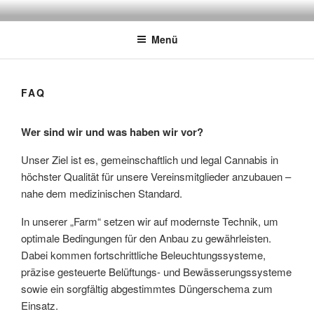
Zum
CANNABIS SOCIAL CLUB
Schwäbisch Hall / Hohenlohe
Inhalt
Menü
springen
FAQ
Wer sind wir und was haben wir vor?
Unser Ziel ist es, gemeinschaftlich und legal Cannabis in
höchster Qualität für unsere Vereinsmitglieder anzubauen –
nahe dem medizinischen Standard.
In unserer „Farm“ setzen wir auf modernste Technik, um
optimale Bedingungen für den Anbau zu gewährleisten.
Dabei kommen fortschrittliche Beleuchtungssysteme,
präzise gesteuerte Belüftungs- und Bewässerungssysteme
sowie ein sorgfältig abgestimmtes Düngerschema zum
Einsatz.